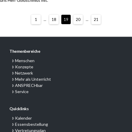
uns Herr Goldschmidt mit.
1
...
18
19
20
...
21
Themenbereiche
Menschen
Konzepte
Netzwerk
Mehr als Unterricht
ANSPRECHbar
Service
Quicklinks
Kalender
Essensbestellung
Vertretungsplan