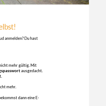
elbst!
ud anmelden? Du hast
icht mehr gültig. Mit
gspasswort
ausgedacht.
t.
cht mehr.
bekommst dann eine E-