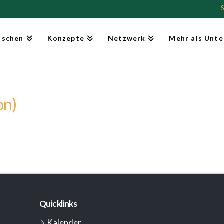
schen
Konzepte
Netzwerk
Mehr als Unte
on)
Quicklinks
Kalender