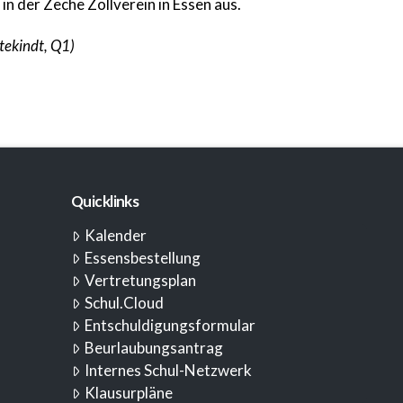
n der Zeche Zollverein in Essen aus.
ttekindt, Q1)
Quicklinks
Kalender
Essensbestellung
Vertretungsplan
Schul.Cloud
Entschuldigungsformular
Beurlaubungsantrag
Internes Schul-Netzwerk
Klausurpläne