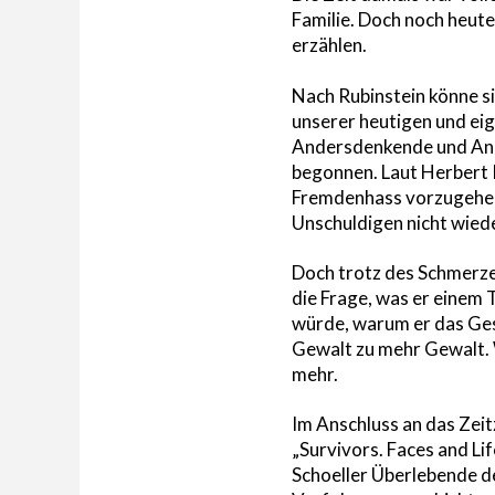
Familie. Doch noch heut
erzählen.
Nach Rubinstein könne s
unserer heutigen und ei
Andersdenkende und Ande
begonnen. Laut Herbert R
Fremdenhass vorzugehen u
Unschuldigen nicht wiede
Doch trotz des Schmerze
die Frage, was er einem 
würde, warum er das Ges
Gewalt zu mehr Gewalt. 
mehr.
Im Anschluss an das Zeit
„Survivors. Faces and Li
Schoeller Überlebende d