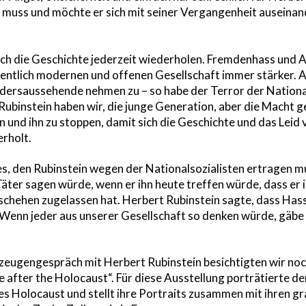
e muss und möchte er sich mit seiner Vergangenheit auseina
ich die Geschichte jederzeit wiederholen. Fremdenhass und 
gentlich modernen und offenen Gesellschaft immer stärker.
rsaussehende nehmen zu – so habe der Terror der National
ubinstein haben wir, die junge Generation, aber die Macht 
nd ihn zu stoppen, damit sich die Geschichte und das Leid 
rholt.
s, den Rubinstein wegen der Nationalsozialisten ertragen m
Täter sagen würde, wenn er ihn heute treffen würde, dass er i
chehen zugelassen hat. Herbert Rubinstein sagte, dass Has
Wenn jeder aus unserer Gesellschaft so denken würde, gäbe
zeugengespräch mit Herbert Rubinstein besichtigten wir noc
fe after the Holocaust“. Für diese Ausstellung porträtierte d
es Holocaust und stellt ihre Portraits zusammen mit ihren 