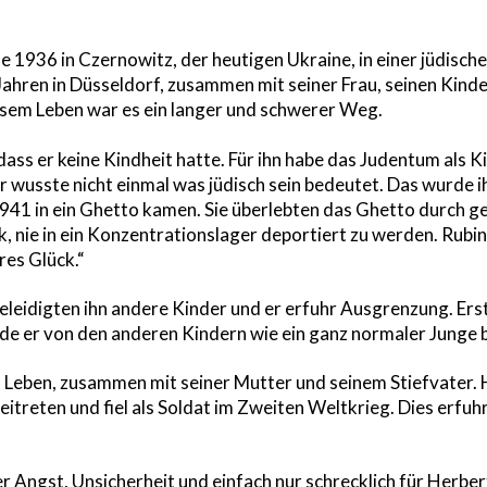
 1936 in Czernowitz, der heutigen Ukraine, in einer jüdische
n Jahren in Düsseldorf, zusammen mit seiner Frau, seinen Kind
esem Leben war es ein langer und schwerer Weg.
dass er keine Kindheit hatte. Für ihn habe das Judentum als Ki
er wusste nicht einmal was jüdisch sein bedeutet. Das wurde i
1941 in ein Ghetto kamen. Sie überlebten das Ghetto durch g
, nie in ein Konzentrationslager deportiert zu werden. Rubins
res Glück.“
beleidigten ihn andere Kinder und er erfuhr Ausgrenzung. Erst
rde er von den anderen Kindern wie ein ganz normaler Junge 
in Leben, zusammen mit seiner Mutter und seinem Stiefvater.
treten und fiel als Soldat im Zweiten Weltkrieg. Dies erfuhr
er Angst, Unsicherheit und einfach nur schrecklich für Herber