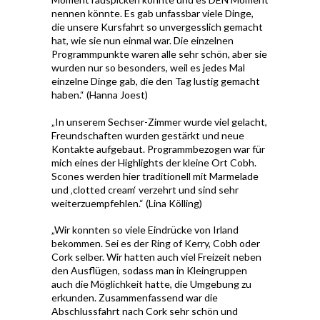
nennen könnte. Es gab unfassbar viele Dinge,
die unsere Kursfahrt so unvergesslich gemacht
hat, wie sie nun einmal war. Die einzelnen
Programmpunkte waren alle sehr schön, aber sie
wurden nur so besonders, weil es jedes Mal
einzelne Dinge gab, die den Tag lustig gemacht
haben.“ (Hanna Joest)
„In unserem Sechser-Zimmer wurde viel gelacht,
Freundschaften wurden gestärkt und neue
Kontakte aufgebaut. Programmbezogen war für
mich eines der Highlights der kleine Ort Cobh.
Scones werden hier traditionell mit Marmelade
und ‚clotted cream‘ verzehrt und sind sehr
weiterzuempfehlen.“ (Lina Kölling)
„Wir konnten so viele Eindrücke von Irland
bekommen. Sei es der Ring of Kerry, Cobh oder
Cork selber. Wir hatten auch viel Freizeit neben
den Ausflügen, sodass man in Kleingruppen
auch die Möglichkeit hatte, die Umgebung zu
erkunden. Zusammenfassend war die
Abschlussfahrt nach Cork sehr schön und