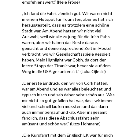
empfehlenswert.“ (Nele Fröse)
„Ich fand die Fahrt ziemlich gut. Wir waren nicht
in einem Hotspot für Touristen, aber es hat sich
herausgestellt, dass es trotzdem eine schöne
Stadt war. Am Abend hatten wir nicht viel
Auswahl, weil wir alle zu jung für die Irish Pubs
waren, aber wir haben das Beste daraus
gemacht und dementsprechend Zeit im Hostel
verbracht, wo wir Gesellschaftsspiele gespielt
haben. Mein Highlight war Cobh, da dort der
letzte Stopp der Titanic war, bevor sie auf dem
Weg in die USA gesunken ist.“ (Luka Ojleski)
„Der erste Eindruck, den wir von Cork hatten,
war am Abend und es war alles beleuchtet und
typisch irisch und sah daher sehr schön aus. Was
mir nicht so gut gefallen hat war, dass wir immer
viel und schnell laufen mussten und das dann
auch immer bergauf und -ab. Aber insgesamt
fand ich, dass diese Abschlussfahrt sehr
amüsant und schön war.“ (Lizzy Hohmann)
„Die Kursfahrt mit dem Englisch LK war für mich