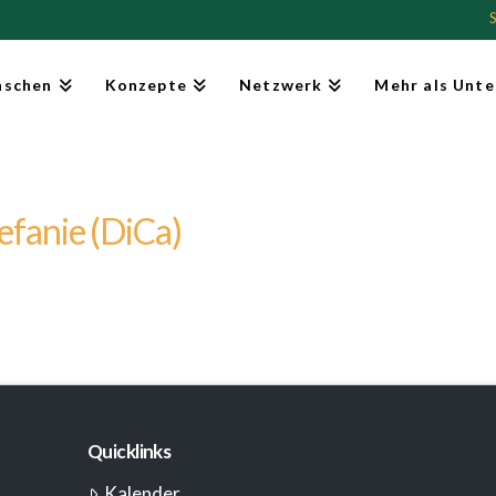
schen
Konzepte
Netzwerk
Mehr als Unte
efanie (DiCa)
Quicklinks
Kalender